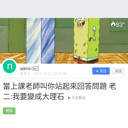
83
°
扫描二维码继续阅读
admin
关注
私信
发表于：
2017-12-12 19:21:06
當上課老師叫你站起來回答問題 老
二:我要變成大理石
为您朗读
梗圖