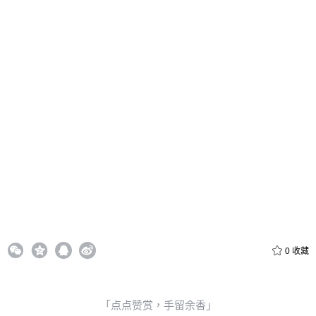
付费内容
2
5
10
元
元
元
20
50
自定义
元
元
6位以上
¥
6位以上
您没有权限发布内容，请购买会员或者提升权限。
忘记密码？
找回
立刻支付
立刻支付
0
收藏
「点点赞赏，手留余香」