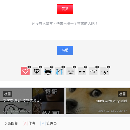
赞赏
还没有人赞赏，快来当第一个赞赏的人吧！
海报
0
0
0
0
0
0
0
0
梗圖
梗圖
文字區塊 #1 文字區塊 #2
such wow very idiot
2017-12-12 18:23:14
2017-12-12 20:20:57
0 条回复
A
作者
M
管理员