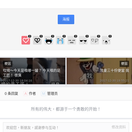
海报
0
0
0
0
0
0
0
0
梗圖
梗圖
哎唷～今天是噴哪一罐？ 今天噴的是
限量三十份便當 我
工匠！ 很臭
2017-12-30 18:04:16
2017-12-30 19:55:21
0 条回复
A
作者
M
管理员
所有的伟大，都源于一个勇敢的开始！
修改资料
欢迎您，新朋友，感谢参与互动！