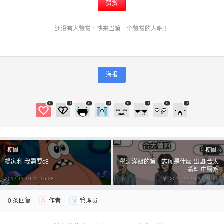
赞赏
还没有人赞赏，快来当第一个赞赏的人吧！
海报
0
0
0
0
0
0
0
0
梗圖
梗圖
楊家和 我需要c8
學測滿級的第一志願是什麼 出國 合太
醬料 中醫系
2017-11-10 15:16:28
2017-11-10 17:21:25
0 条回复
A
作者
M
管理员