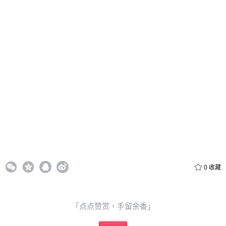
忘记密码？
找回
立刻支付
立刻支付
0
收藏
「点点赞赏，手留余香」