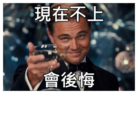
给admin打赏
付费内容
2
5
10
元
元
元
20
50
自定义
元
元
6位以上
¥
6位以上
您没有权限发布内容，请购买会员或者提升权限。