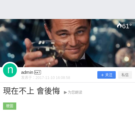
~ 0 收藏
61
°
扫描二维码继续阅读
admin
关注
私信
发表于：
2017-11-10 16:08:58
現在不上 會後悔
为您朗读
梗圖