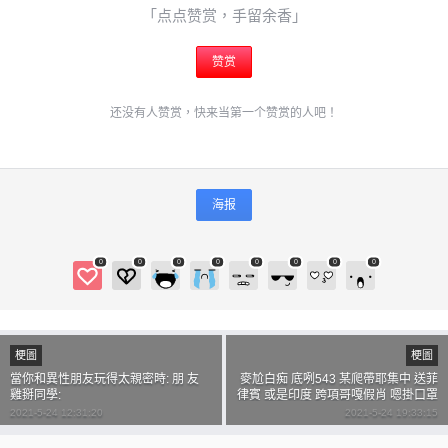
「点点赞赏，手留余香」
忘记密码？
找回
赞赏
立刻支付
还没有人赞赏，快来当第一个赞赏的人吧！
立刻支付
海报
0
0
0
0
0
0
0
0
梗圖
梗圖
當你和異性朋友玩得太親密時: 朋 友
麥尬白痴 底咧543 某爬帶耶集中 送菲
雞掰同學:
律賓 或是印度 跨項哥嘎假肖 嗯掛口罩
直接扣起來 頭殼有病 直接送精神病院
2021-5-24 12:31:20
2021-5-24 19:33:15