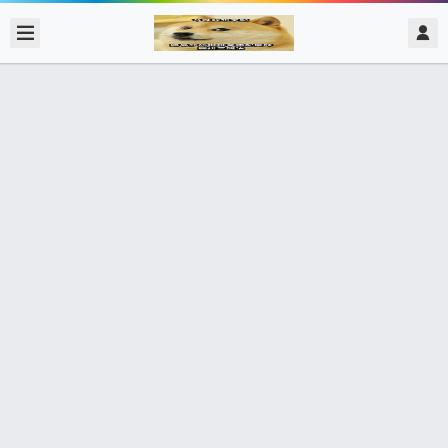
2021/5/24
admin @ 梗圖大全 MEME NOW
玉山 NCC專委喬建中 我只是在野炊
🇹🇼 35個朋友分享了出去 , 你呢 ? 趕快分享給朋