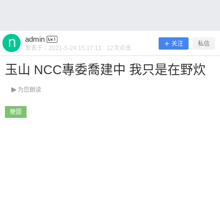
友看吧~ 0 收藏
admin
关注
私信
发表于：
2021-5-24 15:17:11
12
次点击
玉山 NCC專委喬建中 我只是在野炊
扫描二维码继续阅读
为您朗读
梗圖