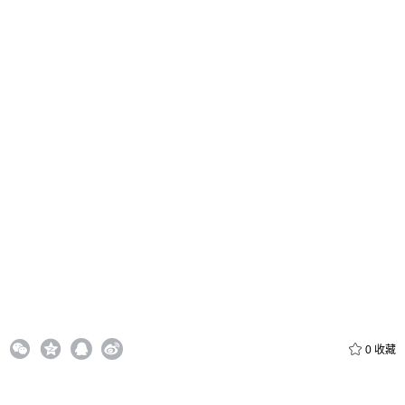
给admin打赏
付费内容
2
5
10
元
元
元
20
50
自定义
元
元
6位以上
¥
0
收藏
6位以上
您没有权限发布内容，请购买会员或者提升权限。