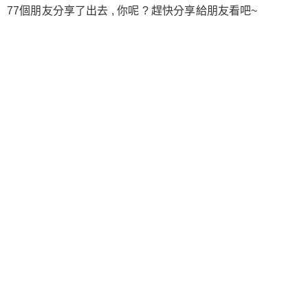
77個朋友分享了出去 , 你呢 ? 趕快分享給朋友看吧~