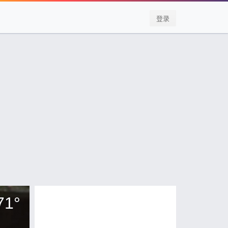
登录
71
°