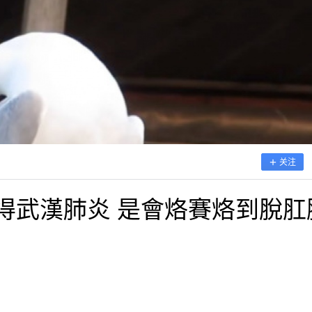
关注
得武漢肺炎 是會烙賽烙到脫肛