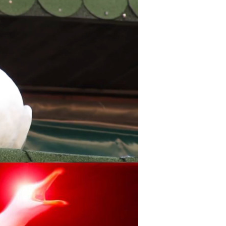
给admin打赏
付费内容
2
5
10
元
元
元
20
50
自定义
元
元
6位以上
¥
為什麼要囤衛生紙 你得武漢肺
您没有权限发布内容，请购买会员或者提升权限。
6位以上
炎 是會烙賽烙到脫肛膩
0 收藏
忘记密码？
找回
立刻支付