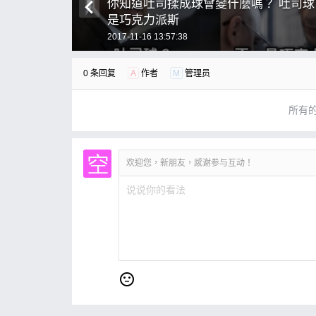
你知道吐司揉成球會變什麼嗎？ 吐司球
是巧克力派斯
2017-11-16 13:57:38
0 条回复
A
作者
M
管理员
所有
欢迎您，新朋友，感谢参与互动！