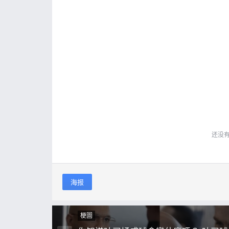
还没
海报
梗圖