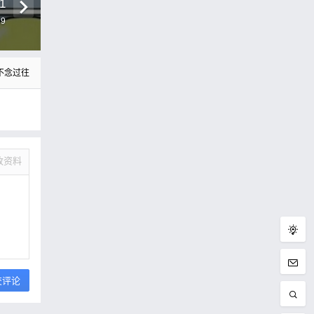
1
39
不念过往
改资料
交评论