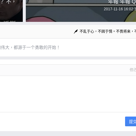
？ 不，
年報 年報 Q
2017-11-16 16:02:
不乱于心，不困于情。不畏将来，
的伟大，都源于一个勇敢的开始！
修
提