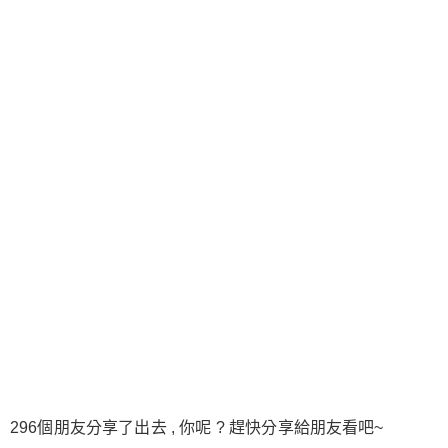
296個朋友分享了出去 , 你呢 ? 趕快分享給朋友看吧~