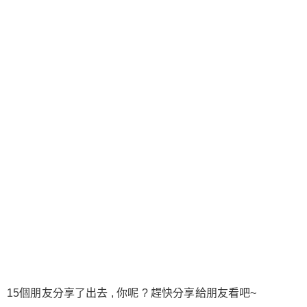
15個朋友分享了出去 , 你呢 ? 趕快分享給朋友看吧~