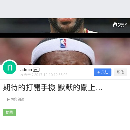
25
°
扫描二维码继续阅读
admin
关注
私信
发表于：
2017-12-10 12:55:03
期待的打開手機 默默的關上…
为您朗读
梗圖