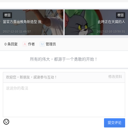
梗圖
梗圖
當官方賣出推角新造型 我:
此時正在天國的人
2017-12-10 11:49:57
2017-12-10 13:50:31
0 条回复
A
作者
M
管理员
所有的伟大，都源于一个勇敢的开始！
修改资料
欢迎您，新朋友，感谢参与互动！
提交评论