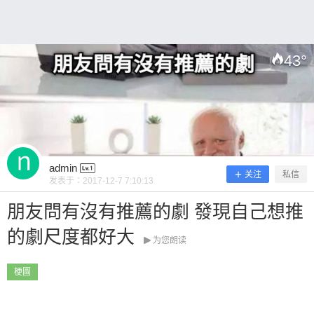
~ 0 收藏
43
°
扫描二维码继续阅读
admin
关注
私信
发表于：
2017-12-7 7:10:13
朋友問有沒有推薦的劇 發現自己想推
的劇尺度都好大
为您朗读
梗圖