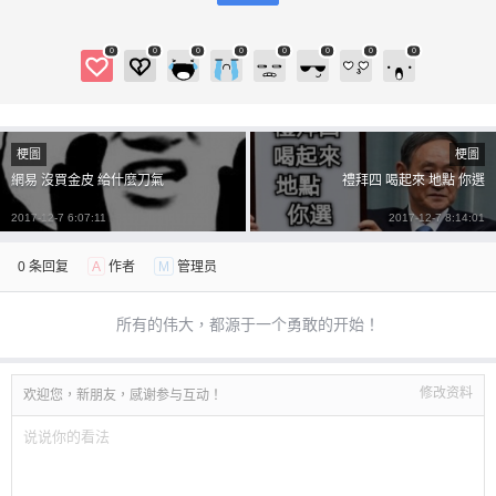
0
0
0
0
0
0
0
0
梗圖
梗圖
網易 沒買金皮 給什麼刀氣
禮拜四 喝起來 地點 你選
2017-12-7 6:07:11
2017-12-7 8:14:01
0 条回复
A
作者
M
管理员
所有的伟大，都源于一个勇敢的开始！
修改资料
欢迎您，新朋友，感谢参与互动！