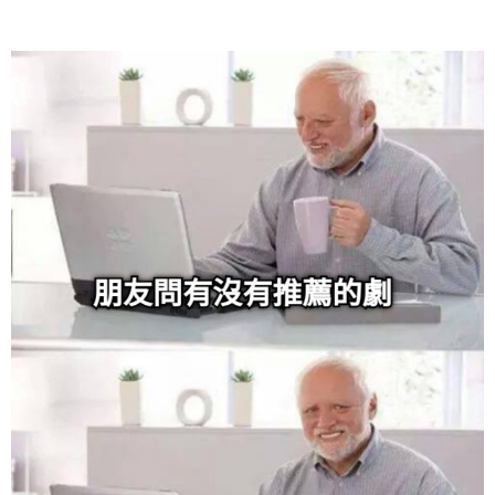
给admin打赏
付费内容
2
5
10
元
元
元
20
50
自定义
元
元