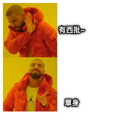
给admin打赏
付费内容
2
5
10
元
元
元
20
50
自定义
元
元
6位以上
¥
6位以上
您没有权限发布内容，请购买会员或者提升权限。