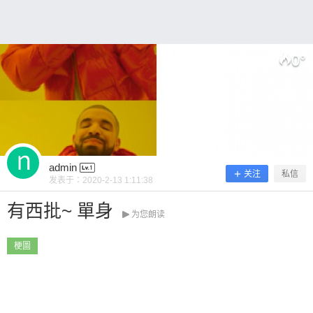
0 收藏
0
°
扫描二维码继续阅读
admin
关注
私信
发表于：
2020-2-13 1:11:38
有西批~ 單身
为您朗读
梗圖