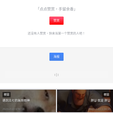
「点点赞赏，手留余香」
赞赏
还没有人赞赏，快来当第一个赞赏的人吧！
海报
梗圖
梗圖
遇到北七的無奈眼神
胖🐷 就是 胖🐷
2020-2-13 0:56:16
2020-2-13 1:24:35