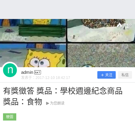
71
°
扫描二维码继续阅读
admin
关注
私信
发表于：
2017-12-10 18:42:17
有獎徵答 獎品：學校週邊紀念商品
獎品：食物
为您朗读
梗圖