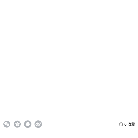
付费内容
2
5
10
元
元
元
20
50
自定义
元
元
6位以上
¥
6位以上
您没有权限发布内容，请购买会员或者提升权限。
忘记密码？
找回
立刻支付
立刻支付
0
收藏