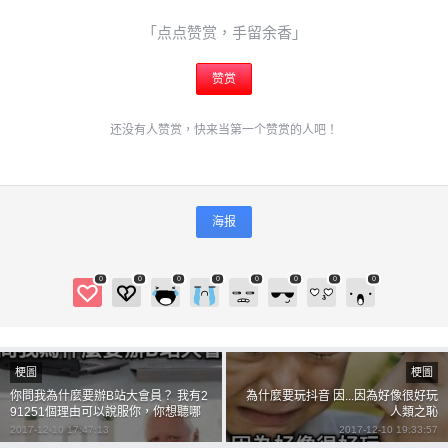
「点点赞赏，手留余香」
赞赏
还没有人赞赏，快来当第一个赞赏的人吧！
海报
0
0
0
0
0
0
0
0
梗圖
梗圖
你問我為什麼要辦B站大會員？ 我有2
為什麼要玩抖音 因...因為好像很好玩
91251個理由可以說服你，你想聽哪
人類之恥
個？
2017-12-10 17:47:13
2017-12-10 19:33:57