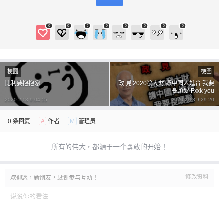
0
0
0
0
0
0
0
0
梗圖
梗圖
比利要抱抱😛
政 見 2020發大財 讓中國人進台 我要
長頭髮 Fxxk you
2020-2-13 9:04:55
2020-2-13 9:29:20
0 条回复
A
作者
M
管理员
所有的伟大，都源于一个勇敢的开始！
修改资料
欢迎您，新朋友，感谢参与互动！