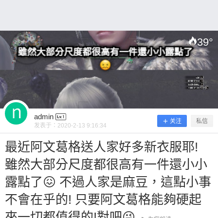
39
°
扫描二维码继续阅读
admin
关注
私信
发表于：
2020-2-13 9:16:34
最近阿文葛格送人家好多新衣服耶!
雖然大部分尺度都很高有一件還小小
露點了😖 不過人家是麻豆，這點小事
不會在乎的! 只要阿文葛格能夠硬起
來一切都值得的!對吧😜