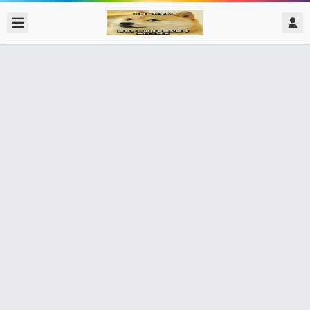
2020/2/13
admin @ 梗圖大全 MEME NOW
最近阿文葛格送人家好多新衣服耶! 雖
然大部分尺度都很高有一件還小小露點
了😖 不過人家是麻豆，這點小事不會
在乎的! 只要阿文葛格能夠硬起來一切
都值得的!對吧😜
0 收藏