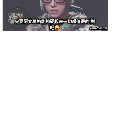
给admin打赏
付费内容
2
5
10
元
元
元
20
50
自定义
元
元