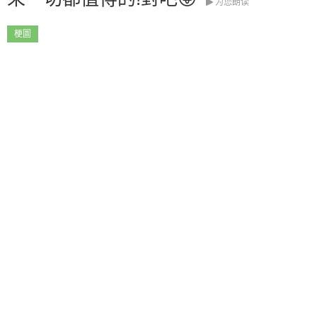
为您朗读
梗圖