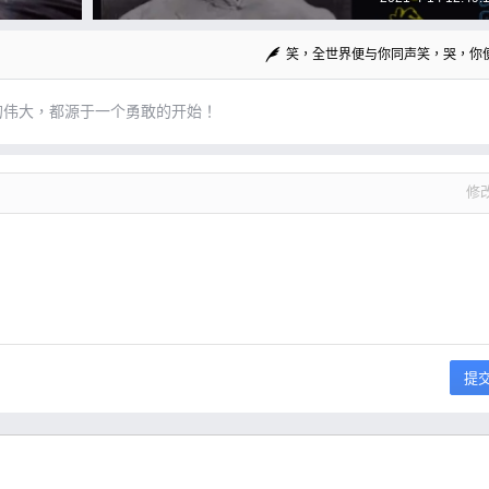
佔4成 羅智強：民進黨每天罵人舔共 原來蔡英
更舔 #香菜拿鐵咖
笑，全世界便与你同声笑，哭，你
的伟大，都源于一个勇敢的开始！
修
提