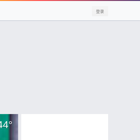
登录
44
°