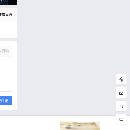
文
啡
便独自哭
改资料
交评论