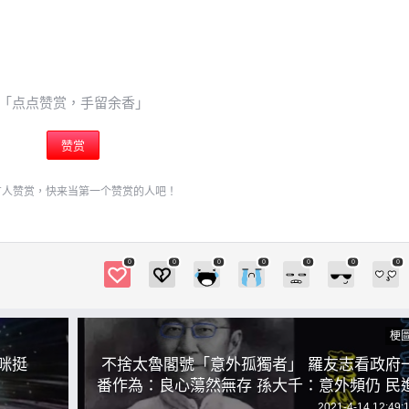
「点点赞赏，手留余香」
赞赏
有人赞赏，快来当第一个赞赏的人吧！
0
0
0
0
0
0
0
梗
的咪挺
不捨太魯閣號「意外孤獨者」 羅友志看政府
番作為：良心蕩然無存 孫大千：意外頻仍 民
黨已忘疾民所疾苦民所苦怎麼寫 3月台灣出口
2021-4-14 12:49: