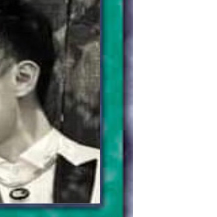
给admin打赏
付费内容
2
5
10
元
元
元
20
50
自定义
元
元
時間地點對嗎 當你看到這張照
6位以上
¥
片時，你就會想到大偉最討厭
您没有权限发布内容，请购买会员或者提升权限。
6位以上
鑽漏洞的行為
125個朋友分享了出去 , 你呢 ? 趕快分享給朋友
忘记密码？
找回
看吧~ 0 收藏
立刻支付
立刻支付