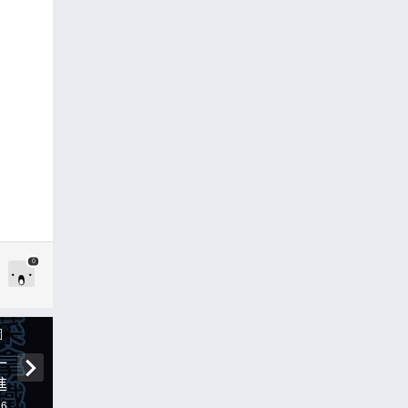
0
圖
一
進
陸
16