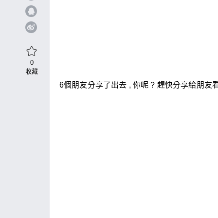
0
收藏
6個朋友分享了出去 , 你呢 ? 趕快分享給朋友