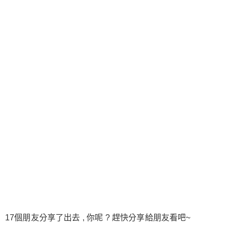
17個朋友分享了出去 , 你呢 ? 趕快分享給朋友看吧~