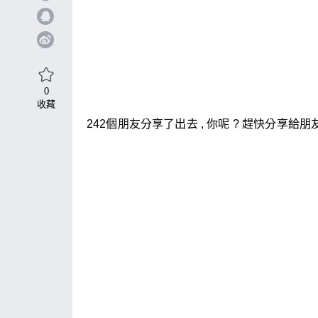
0
收藏
242個朋友分享了出去 , 你呢 ? 趕快分享給朋