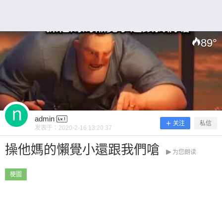
0 收藏
89
°
扫描二维码继续阅读
admin
关注
私信
发表于：
2020-2-16 13:20:37
操他媽的懶覺小還跟我們嗆
为您朗读
梗圖