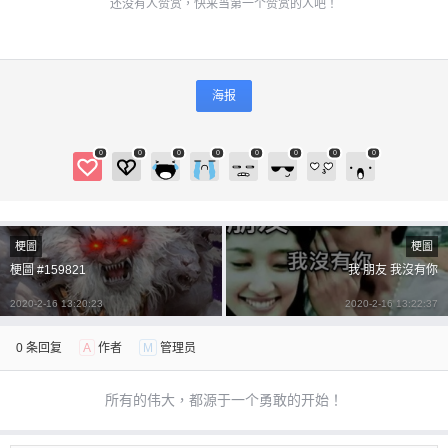
还没有人赞赏，快来当第一个赞赏的人吧！
海报
0
0
0
0
0
0
0
0
梗圖
梗圖
梗圖 #159821
我 朋友 我沒有你
2020-2-16 13:20:23
2020-2-16 13:22:37
0 条回复
A
作者
M
管理员
所有的伟大，都源于一个勇敢的开始！