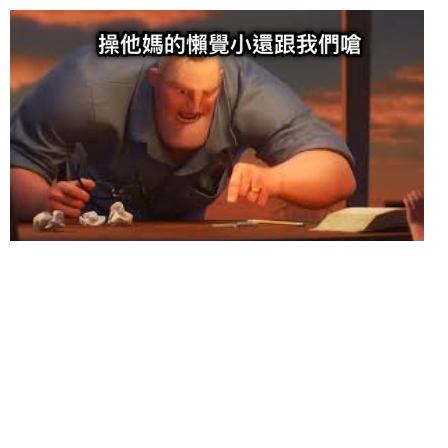
给admin打赏
付费内容
2
5
10
元
元
元
20
50
自定义
元
元
6位以上
¥
6位以上
您没有权限发布内容，请购买会员或者提升权限。
忘记密码？
找回