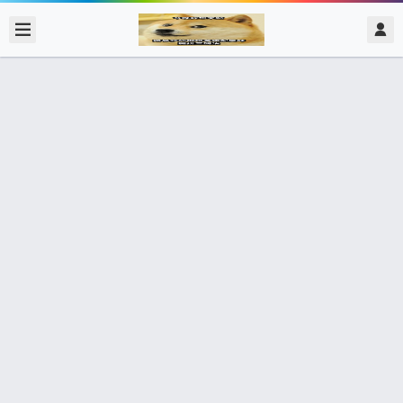
2020/2/16
admin @ 梗圖大全 MEME NOW
操他媽的懶覺小還跟我們嗆
2個朋友分享了出去 , 你呢 ? 趕快分享給朋友看吧~