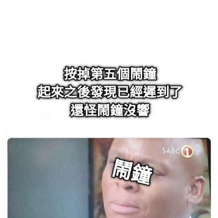
给admin打赏
付费内容
2
5
10
元
元
元
20
50
自定义
元
元
6位以上
¥
6位以上