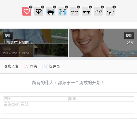
0
0
0
0
0
0
0
0
梗圖
梗圖
上課等待下課的我
好ㄘ
2017-12-1 4:19:51
2017-12-1 6:22:56
0 条回复
A
作者
M
管理员
所有的伟大，都源于一个勇敢的开始！