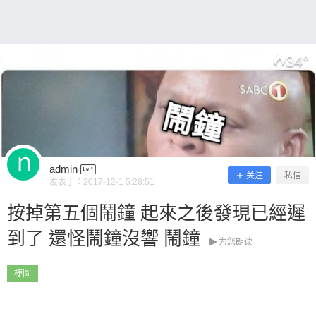
看吧~ 0 收藏
34
°
扫描二维码继续阅读
admin
关注
私信
发表于：
2017-12-1 5:28:51
按掉第五個鬧鐘 起來之後發現已經遲
到了 還怪鬧鐘沒響 鬧鐘
为您朗读
梗圖