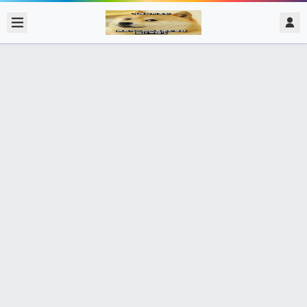
2017/12/01
admin @ 梗圖大全 MEME NOW
按掉第五個鬧鐘 起來之後發現已經遲
到了 還怪鬧鐘沒響 鬧鐘
1,312個朋友分享了出去 , 你呢 ? 趕快分享給朋友