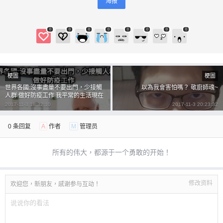
海报
0
0
0
0
0
0
0
0
梗圖
梗圖
世界各國:沒事盡量不要出門，少接觸
以為我會害怕嗎？ 敬廚師魂~
人群 做好防疫工作 我平常的生活現在
世界把他叫做防疫
2017-11-3 18:32:10
2017-11-3 20:23:32
0 条回复
A
作者
M
管理员
所有的伟大，都源于一个勇敢的开始！
修改资料
欢迎您，新朋友，感谢参与互动！