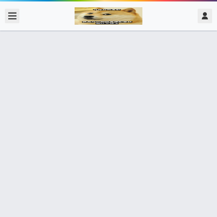
2017/11/03
admin @ 梗圖大全 MEME NOW
招募遇到了少子化的問題 而且年輕人
不吃苦 還喜歡 靠北長官 乾脆恢復 徵
兵制嘛
0 收藏