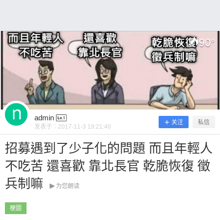
90
°
扫描二维码继续阅读
admin
关注
私信
发表于：
2017-11-3 19:21:40
招募遇到了少子化的問題 而且年輕人
不吃苦 還喜歡 靠北長官 乾脆恢復 徵
兵制嘛
为您朗读
梗圖