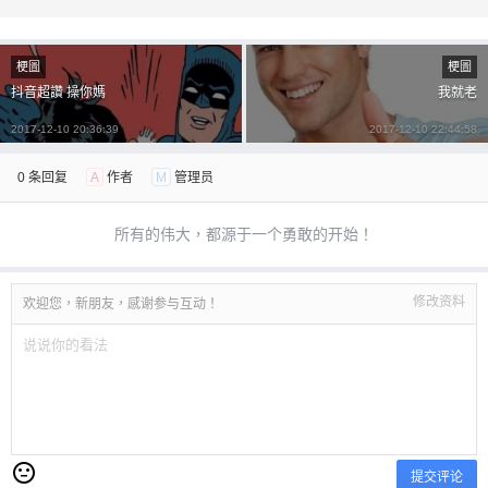
梗圖
梗圖
抖音超讚 操你媽
我就老
2017-12-10 20:36:39
2017-12-10 22:44:58
0 条回复
A
作者
M
管理员
所有的伟大，都源于一个勇敢的开始！
修改资料
欢迎您，新朋友，感谢参与互动！
提交评论