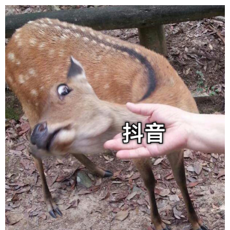
给admin打赏
付费内容
2
5
10
元
元
元
20
50
自定义
元
元
6位以上
¥