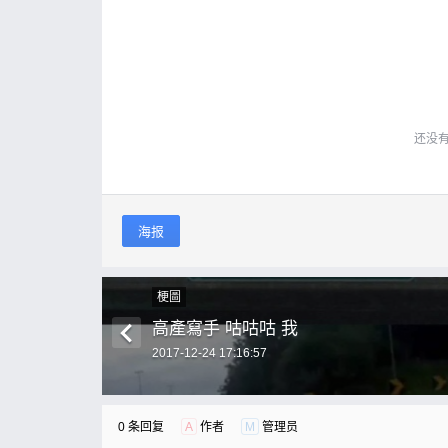
还没
海报
梗圖
高產寫手 咕咕咕 我
2017-12-24 17:16:57
0 条回复
A
作者
M
管理员