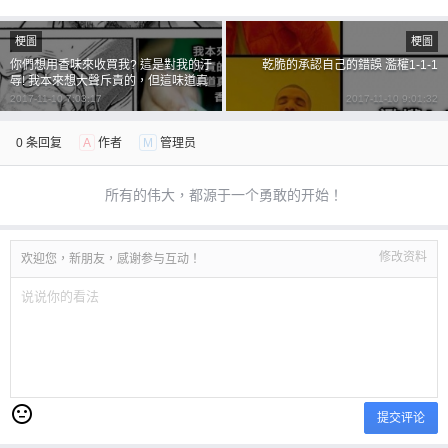
梗圖
梗圖
你們想用香味來收買我? 這是對我的汙
乾脆的承認自己的錯誤 濫權1-1-1
辱! 我本來想大聲斥責的，但這味道真
的是太香了!
2017-11-10 7:03:17
2017-11-10 9:01:32
0 条回复
A
作者
M
管理员
所有的伟大，都源于一个勇敢的开始！
修改资料
欢迎您，新朋友，感谢参与互动！
提交评论