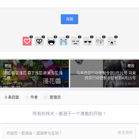
海报
0
0
0
0
0
0
0
0
梗圖
梗圖
淺花 筱宮淺花 森下浅花 早瀬浅花 淺
马来西亚行动管制令到3月31号 马来
花醬
西亚行动管制令延长到4月15号
2017-12-25 1:50:05
2017-12-25 3:30:17
0 条回复
A
作者
M
管理员
所有的伟大，都源于一个勇敢的开始！
修改资料
欢迎您，新朋友，感谢参与互动！