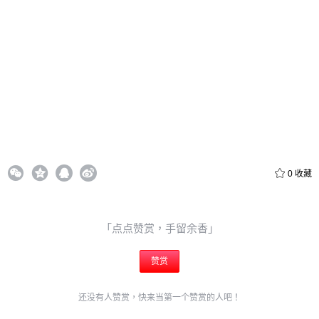
自定义
元
元
6位以上
¥
6位以上
您没有权限发布内容，请购买会员或者提升权限。
忘记密码？
找回
立刻支付
0
收藏
立刻支付
「点点赞赏，手留余香」
赞赏
还没有人赞赏，快来当第一个赞赏的人吧！