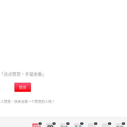
6位以上
¥
您没有权限发布内容，请购买会员或者提升权限。
6位以上
我 手機 電視 作業
5個朋友分享了出去 , 你呢 ? 趕快分享給朋友看
忘记密码？
找回
吧~ 0 收藏
立刻支付
「点点赞赏，手留余香」
立刻支付
赞赏
扫描二维码继续阅读
有人赞赏，快来当第一个赞赏的人吧！
0
0
0
0
0
0
0