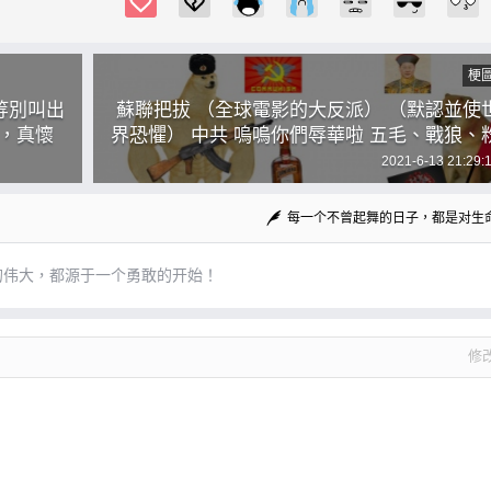
梗
等別叫出
蘇聯把拔 （全球電影的大反派） （默認並使
了，真懷
界恐懼） 中共 嗚嗚你們辱華啦 五毛、戰狼、
紅快救我
2021-6-13 21:29:
每一个不曾起舞的日子，都是对生
的伟大，都源于一个勇敢的开始！
修