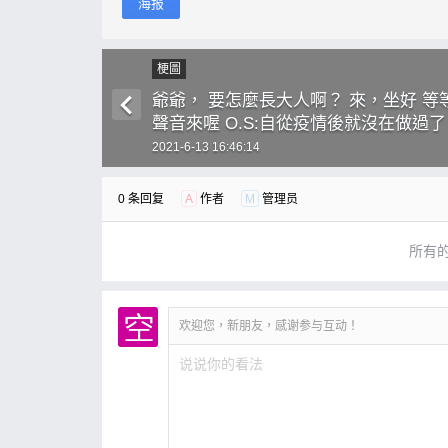
海报
梗圖
爺爺， 要怎麼長大人啊？ 來，坐好 等
聲音來喔 O.S:自從疫情後就沒在做過
念啊
2021-6-13 16:46:14
0 条回复
A
作者
M
管理员
所有
欢迎您，新朋友，感谢参与互动！