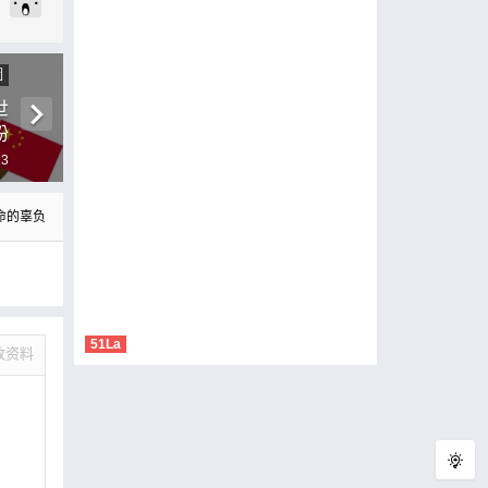
圖
世
粉
！
13
命的辜负
51La
改资料