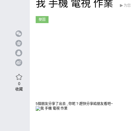
我 手機 電視 作業
为您
梗圖
0
收藏
5個朋友分享了出去 , 你呢 ? 趕快分享給朋友看吧~