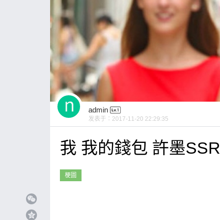
admin
发表于：
2017-11-20 22:29:35
我 我的錢包 許墨SS
梗圖