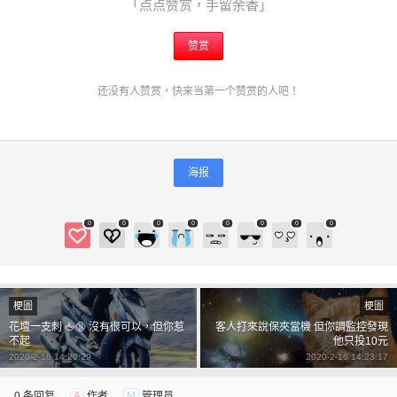
「点点赞赏，手留余香」
赞赏
还没有人赞赏，快来当第一个赞赏的人吧！
海报
0
0
0
0
0
0
0
0
梗圖
梗圖
花壇一支刺 🖕🔞 沒有很可以，但你惹
客人打來說保夾當機 但你調監控發現
不起
他只投10元
2020-2-16 14:20:29
2020-2-16 14:23:17
0 条回复
A
作者
M
管理员