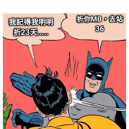
给admin打赏
付费内容
2
5
10
元
元
元
20
50
自定义
元
元
6位以上
¥