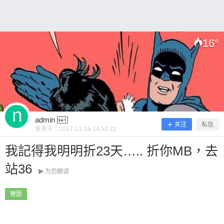
~ 0 收藏
16
°
扫描二维码继续阅读
admin
关注
私信
发表于：
2017-11-26 14:50:22
我記得我明明折23天….. 折你MB，去
站36
为您朗读
梗圖