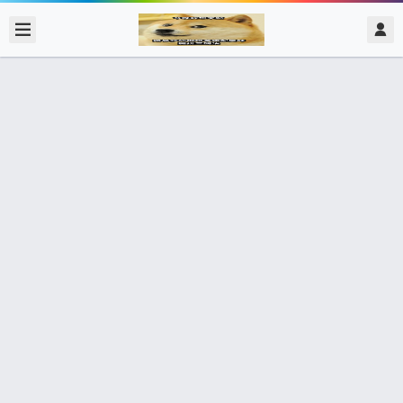
2017/11/26
admin @ 梗圖大全 MEME NOW
我記得我明明折23天….. 折你MB，去
站36
447個朋友分享了出去 , 你呢 ? 趕快分享給朋友看吧