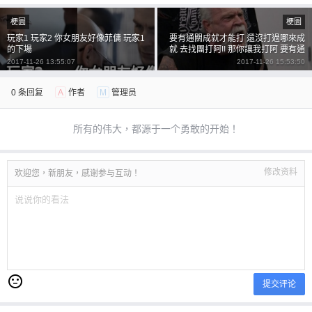
梗圖
梗圖
玩家1 玩家2 你女朋友好像菲傭 玩家1
要有通關成就才能打 還沒打過哪來成
的下場
就 去找團打阿!! 那你讓我打阿 要有通
關成就才能打
2017-11-26 13:55:07
2017-11-26 15:53:50
0 条回复
A
作者
M
管理员
所有的伟大，都源于一个勇敢的开始！
修改资料
欢迎您，新朋友，感谢参与互动！
提交评论