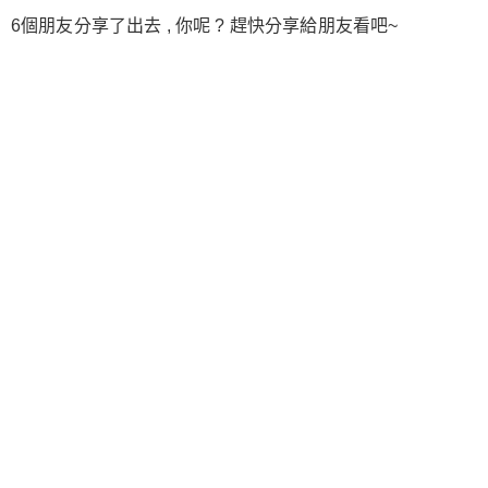
6個朋友分享了出去 , 你呢 ? 趕快分享給朋友看吧~