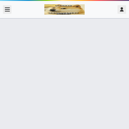
2017/12/09
admin @ 梗圖大全 MEME NOW
我要買衣架！ 我跟你說過我已經買好
了！ 那你怎麼當初不幫我買！ 我不但
幫妳買了還幫妳買兩次！ 我要買衣
架！
0 收藏