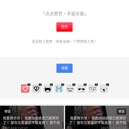
「点点赞赏，手留余香」
赞赏
还没有人赞赏，快来当第一个赞赏的人吧！
海报
0
0
0
0
0
0
0
0
梗圖
梗圖
我要買衣架！ 我跟你說過我已經買好
我要買衣架！ 我跟你說過我已經買好
了！ 那你怎麼當初不幫我買！ 我不但
了！ 那你怎麼當初不幫我買！ 我不但
幫你買了還幫你買兩次！ 我要買衣
幫妳買了我幫妳買兩次！ 我要買衣
2017-12-9 7:27:27
2017-12-9 9:42:48