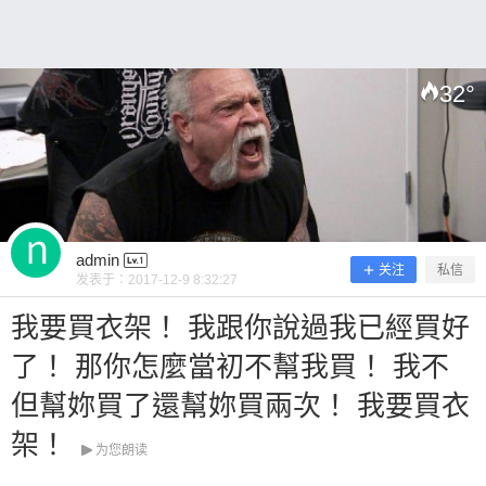
32
°
扫描二维码继续阅读
admin
关注
私信
发表于：
2017-12-9 8:32:27
我要買衣架！ 我跟你說過我已經買好
了！ 那你怎麼當初不幫我買！ 我不
但幫妳買了還幫妳買兩次！ 我要買衣
架！
为您朗读