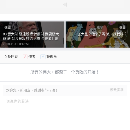
梗圖
梗圖
XX發大財 沒建設 發什麼財 我要發大
派大星？他來了嗎 派：找我嗎？
財 幹 就沒建設阿 沒人來 是要發什麼
財 可憐那 為保護當事人 已進行打碼處
2018-11-12 0:43:50
2018-11-12 2:32:14
理
0 条回复
A
作者
M
管理员
所有的伟大，都源于一个勇敢的开始！
修改资料
欢迎您，新朋友，感谢参与互动！