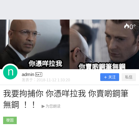
0
°
扫描二维码继续阅读
admin
关注
私信
发表于：
2018-11-12 1:33:20
我要拘捕你 你憑咩拉我 你賣啲鋼筆
無鋼 ！！
为您朗读
梗圖