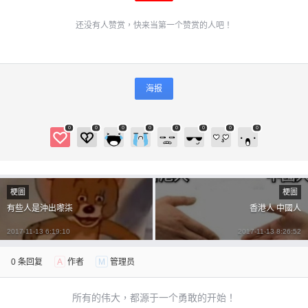
还没有人赞赏，快来当第一个赞赏的人吧！
海报
0
0
0
0
0
0
0
0
梗圖
梗圖
有些人是沖出嚟柒
香港人 中國人
2017-11-13 6:19:10
2017-11-13 8:26:52
0 条回复
A
作者
M
管理员
所有的伟大，都源于一个勇敢的开始！