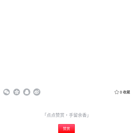
20
50
自定义
元
元
6位以上
¥
6位以上
您没有权限发布内容，请购买会员或者提升权限。
忘记密码？
找回
立刻支付
0
收藏
立刻支付
「点点赞赏，手留余香」
赞赏