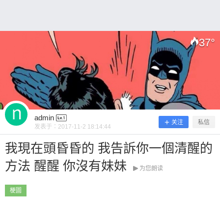
~ 0 收藏
37
°
扫描二维码继续阅读
admin
关注
私信
发表于：
2017-11-2 18:14:44
我現在頭昏昏的 我告訴你一個清醒的
方法 醒醒 你沒有妹妹
为您朗读
梗圖