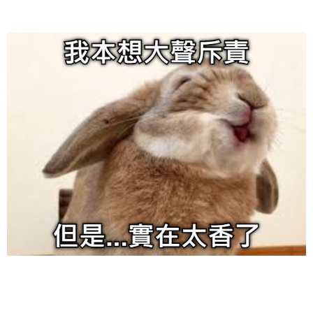
给admin打赏
付费内容
2
5
10
元
元
元
20
50
自定义
元
元
6位以上
¥
6位以上
您没有权限发布内容，请购买会员或者提升权限。