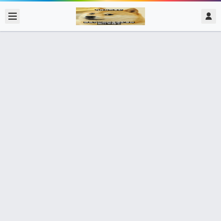
2020/2/15
admin @ 梗圖大全 MEME NOW
我本想大聲斥責 但是…實在太香了
17個朋友分享了出去 , 你呢 ? 趕快分享給朋友看吧~