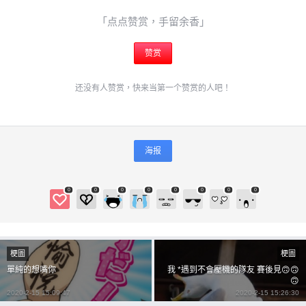
「点点赞赏，手留余香」
赞赏
还没有人赞赏，快来当第一个赞赏的人吧！
海报
0
0
0
0
0
0
0
0
梗圖
梗圖
單純的想嘴你
我 *遇到不會壓機的隊友 賽後見🙃🙃
🙃
2020-2-15 15:09:47
2020-2-15 15:26:30