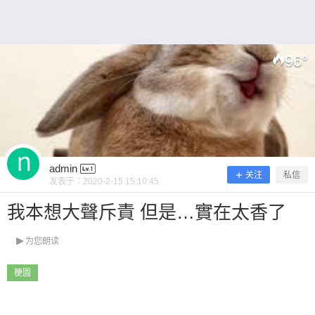
0 收藏
96
°
扫描二维码继续阅读
admin
关注
私信
发表于：
2020-2-15 15:10:45
我本想大聲斥責 但是…實在太香了
为您朗读
梗圖