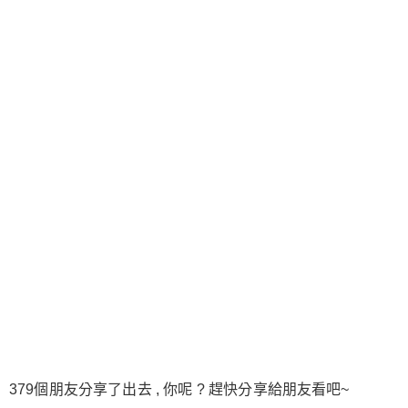
379個朋友分享了出去 , 你呢 ? 趕快分享給朋友看吧~