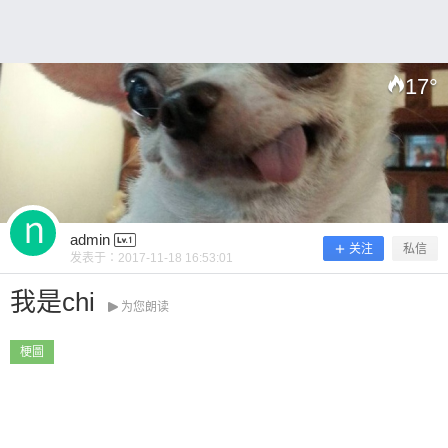
~ 0 收藏
17
°
扫描二维码继续阅读
admin
关注
私信
发表于：
2017-11-18 16:53:01
我是chi
为您朗读
梗圖