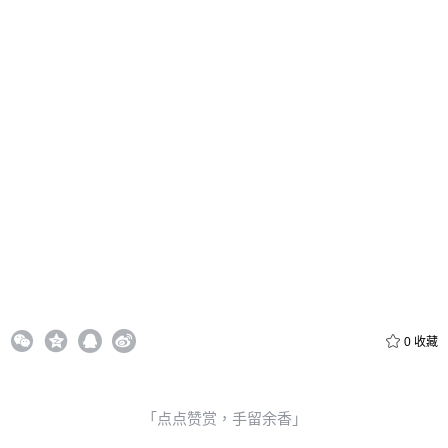
元
元
元
20
50
自定义
元
元
6位以上
¥
6位以上
您没有权限发布内容，请购买会员或者提升权限。
忘记密码？
找回
立刻支付
立刻支付
0
收藏
「点点赞赏，手留余香」