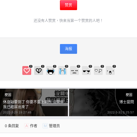
赞赏
还没有人赞赏，快来当第一个赞赏的人吧！
海报
0
0
0
0
0
0
0
0
梗圖
梗圖
休息站要到了 你要不要上廁所 沒關係
博士提問
我已經尿出來了
2022-3-29 19:27:48
2022-3-31 5:25:57
0 条回复
A
作者
M
管理员