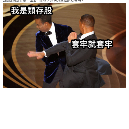
283個朋友分享了出去 , 你呢 ? 趕快分享給朋友看吧~
给admin打赏
付费内容
2
5
10