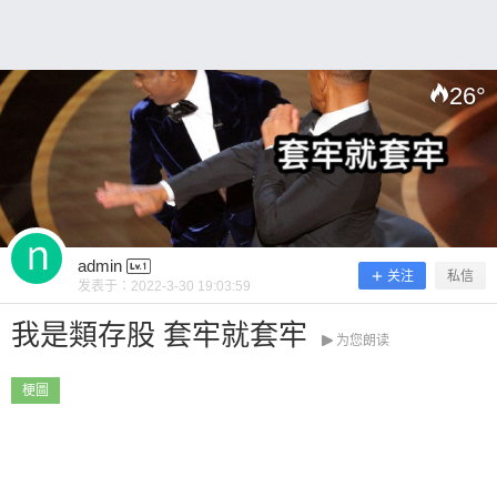
吧~ 0 收藏
26
°
扫描二维码继续阅读
admin
关注
私信
发表于：
2022-3-30 19:03:59
我是類存股 套牢就套牢
为您朗读
梗圖