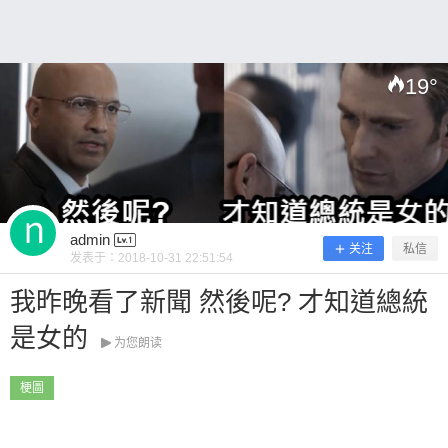
看吧~ 0 收藏
19
°
扫描二维码继续阅读
admin
关注
私信
发表于：
2018-10-31 22:51:54
我昨晚看了新聞 然後呢? 才知道總統
是女的
为您朗读
梗圖