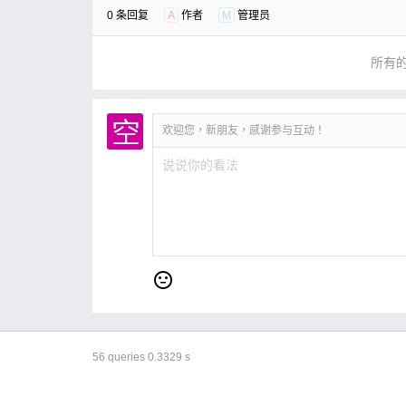
0 条回复
A
作者
M
管理员
所有
欢迎您，新朋友，感谢参与互动！
56 queries 0.3329 s