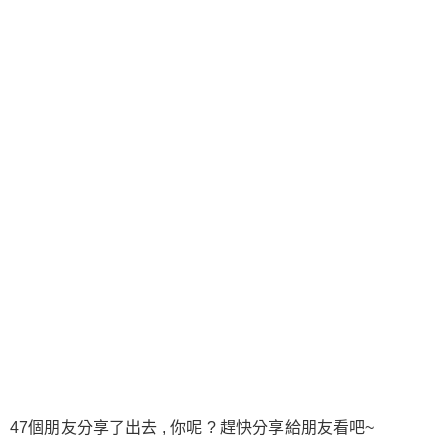
47個朋友分享了出去 , 你呢 ? 趕快分享給朋友看吧~