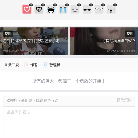
0
0
0
0
0
0
0
0
梗圖
梗圖
看到我 你應該猜到我想說甚麼了吧
打開底稿滿滿的WIP
2017-11-16 7:17:20
2017-11-16 9:19:03
0 条回复
A
作者
M
管理员
所有的伟大，都源于一个勇敢的开始！
修改资料
欢迎您，新朋友，感谢参与互动！