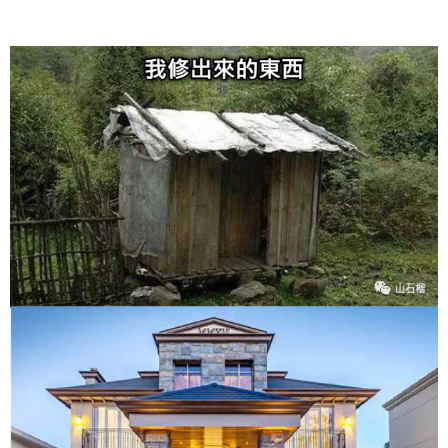
给admin打赏
付费内容
2
5
10
元
元
元
20
50
自定义
元
元
6位以上