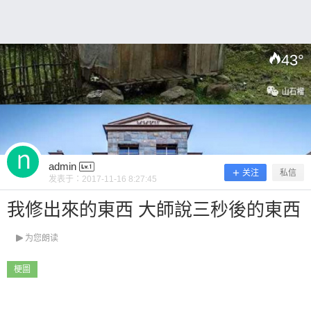
~ 0 收藏
43
°
扫描二维码继续阅读
admin
关注
私信
发表于：
2017-11-16 8:27:45
我修出來的東西 大師說三秒後的東西
为您朗读
梗圖