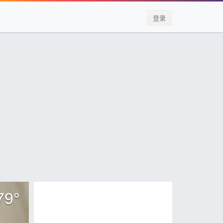
登录
79
°