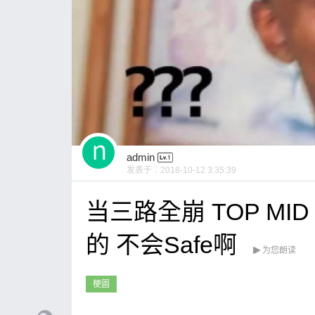
admin
发表于：
2018-10-12 3:35:39
当三路全崩 TOP MID B
的 不会Safe啊
为您朗读
梗圖