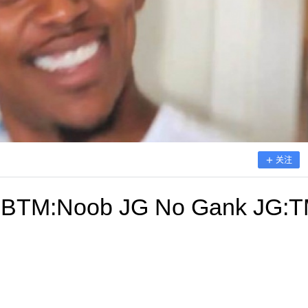
关注
TM:Noob JG No Gank JG: