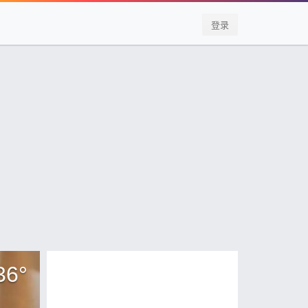
登录
36
°