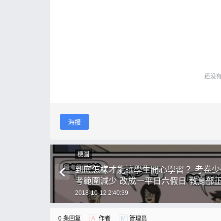
还没
海报
梗圖
到底怎樣才能讓學生開心學習？ 考卷少
考範圍減少 改成一平日六假日 教育部
主任 老師 學生代表 ！！！ ？？？
2018-10-12 2:40:39
0 条回复
A
作者
M
管理员