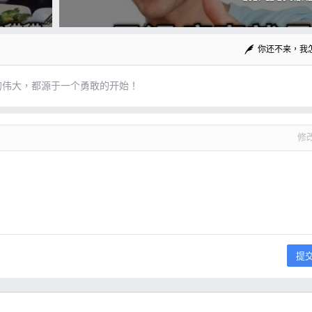
你还不来，我
的伟大，都源于一个勇敢的开始！
修
提