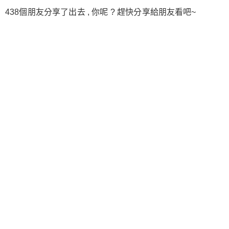
438個朋友分享了出去 , 你呢 ? 趕快分享給朋友看吧~