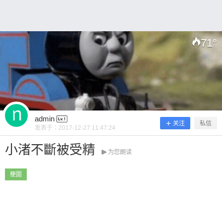
71
°
扫描二维码继续阅读
admin
关注
私信
发表于：
2017-12-27 11:47:24
小渚不斷被受精
为您朗读
梗圖