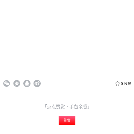
20
50
自定义
元
元
6位以上
¥
6位以上
您没有权限发布内容，请购买会员或者提升权限。
忘记密码？
找回
立刻支付
0
收藏
立刻支付
「点点赞赏，手留余香」
赞赏