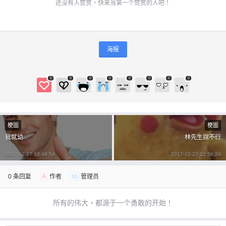
还没有人赞赏，快来当第一个赞赏的人吧！
海报
0
0
0
0
0
0
0
0
梗圖
梗圖
我就幼
林先生說不行
2017-12-27 10:46:54
2017-12-27 12:56:24
0 条回复
A
作者
M
管理员
所有的伟大，都源于一个勇敢的开始！