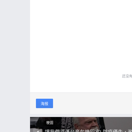
还没
海报
梗圖