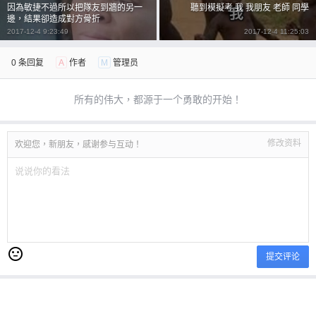
因為敏捷不過所以把隊友到牆的另一
聽到模擬考 我 我朋友 老師 同學
邊，結果卻造成對方骨折
2017-12-4 9:23:49
2017-12-4 11:25:03
0 条回复
A
作者
M
管理员
所有的伟大，都源于一个勇敢的开始！
修改资料
欢迎您，新朋友，感谢参与互动！
提交评论