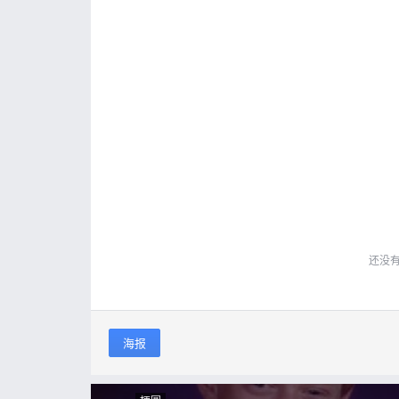
还没
海报