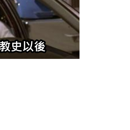
6位以上
¥
學印度佛教史以前 學印度佛教
您没有权限发布内容，请购买会员或者提升权限。
6位以上
史以後
0 收藏
忘记密码？
找回
立刻支付
立刻支付
扫描二维码继续阅读