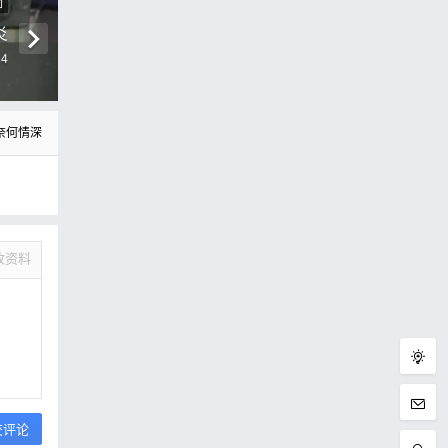
圖
炎
14
奈何情深
改资料
交评论