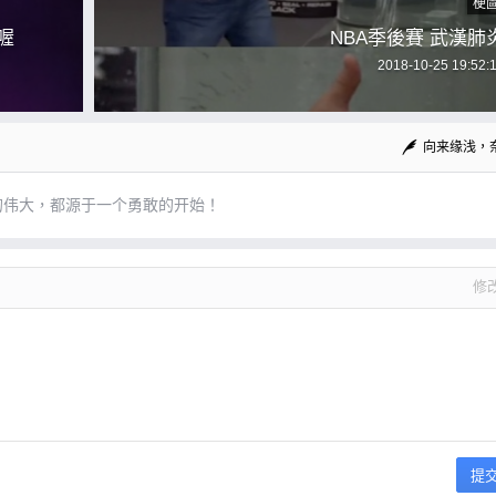
梗
喔
NBA季後賽 武漢肺
2018-10-25 19:52:
向来缘浅，
的伟大，都源于一个勇敢的开始！
修
提