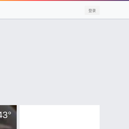
登录
43
°