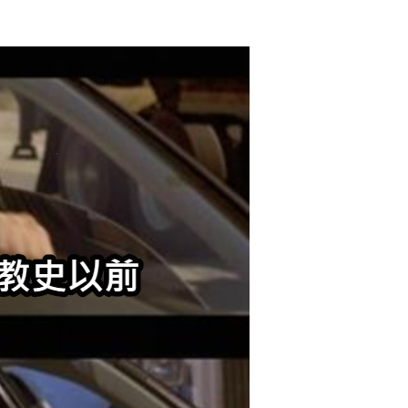
2018/10/25
admin @ 梗圖大全 MEME NOW
给admin打赏
付费内容
2
5
10
元
元
元
20
50
自定义
元
元