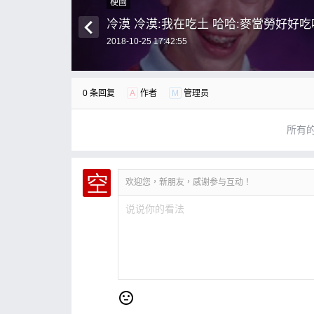
梗圖
冷漠 冷漠:我在吃土 哈哈:麥當勞好好吃
2018-10-25 17:42:55
0 条回复
A
作者
M
管理员
所有
欢迎您，新朋友，感谢参与互动！