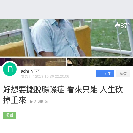
87
°
扫描二维码继续阅读
admin
关注
私信
发表于：
2018-10-30 22:20:06
好想要擺脫腸躁症 看來只能 人生砍
掉重來
为您朗读
梗圖