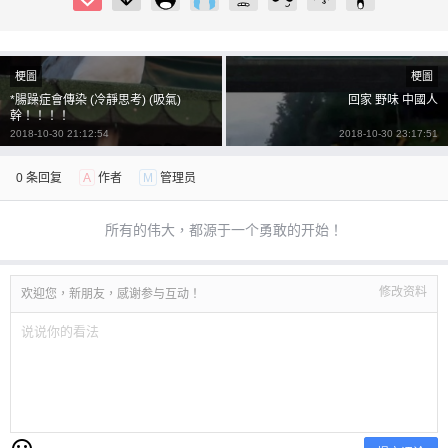
梗圖
梗圖
*腸躁症會傳染 (冷靜思考) (吸氣)
回家 野味 中國人
幹！！！！
2018-10-30 21:12:54
2018-10-30 23:17:51
0 条回复
A
作者
M
管理员
所有的伟大，都源于一个勇敢的开始！
修改资料
欢迎您，新朋友，感谢参与互动！