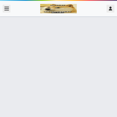
2018/10/30
admin @ 梗圖大全 MEME NOW
好想要擺脫腸躁症 看來只能 人生砍掉
重來
0 收藏