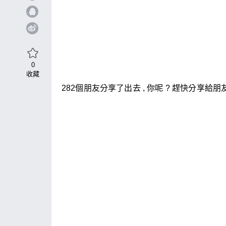
0
收藏
282個朋友分享了出去 , 你呢 ? 趕快分享給朋